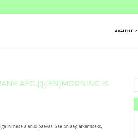
AVALEHT
NE AEG!{:}{:EN}MORNING IS
iga inimese alanud päevas. See on aeg ärkamiseks,