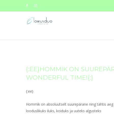
{:EE}HOMMIK ON SUUREPÄRA
WONDERFUL TIME!{:}
{:ee}
Hommik on absoluutselt suurepärane ning tähtis aeg 
looduslikuks iluks, koiduks ja uuteks algusteks