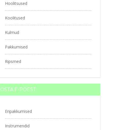
Hoolitsused
Koolitused
Kulmud
Pakkumised
Ripsmed
OSTA E-POEST
Eripakkumised
Instrumendid