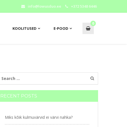
info@lowusduo.ee
+372 5348 6446
0
KOOLITUSED
E-POOD
RECENT POSTS
Miks kõik kulmuvärvid ei värvi nahka?