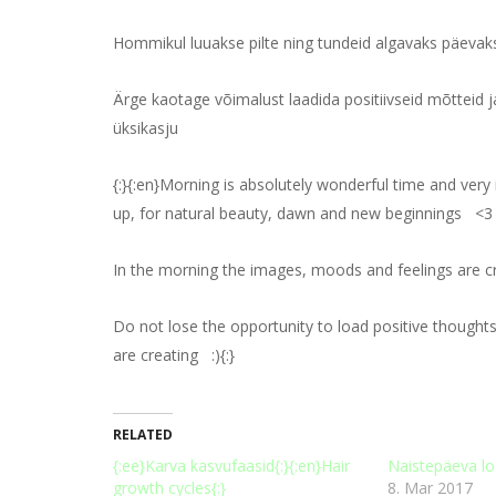
Hommikul luuakse pilte ning tundeid algavaks päevaks
Ärge kaotage võimalust laadida positiivseid mõtteid ja
üksikasju
{:}{:en}Morning is absolutely wonderful time and very
up, for natural beauty, dawn and new beginnings
<3
In the morning the images, moods and feelings are c
Do not lose the opportunity to load positive thoughts 
are creating
:){:}
RELATED
{:ee}Karva kasvufaasid{:}{:en}Hair
Naistepäeva lo
growth cycles{:}
8. Mar 2017