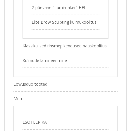
2-päevane "Lamimaker" HEL
Elite Brow Sculpting kulmukoolitus
Klassikalised ripsmepikendused baaskoolitus
Kulmude lamineerimine
Lowusduo tooted
Muu
ESOTEERIKA