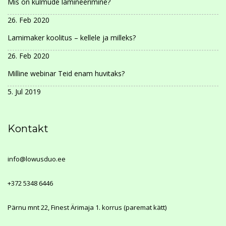
Mis on kulmude lamineerimine?
26. Feb 2020
Lamimaker koolitus – kellele ja milleks?
26. Feb 2020
Milline webinar Teid enam huvitaks?
5. Jul 2019
Kontakt
info@lowusduo.ee
+372 5348 6446
Pärnu mnt 22
, Finest Ärimaja 1. korrus (paremat kätt)