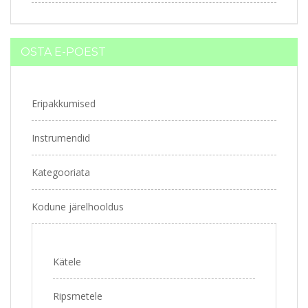
OSTA E-POEST
Eripakkumised
Instrumendid
Kategooriata
Kodune järelhooldus
Kätele
Ripsmetele