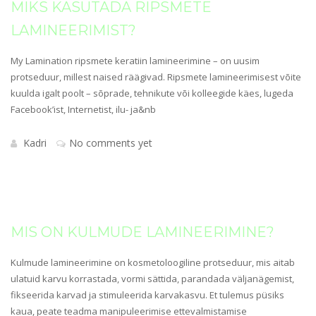
MIKS KASUTADA RIPSMETE
LAMINEERIMIST?
My Lamination ripsmete keratiin lamineerimine – on uusim
protseduur, millest naised räägivad. Ripsmete lamineerimisest võite
kuulda igalt poolt – sõprade, tehnikute või kolleegide käes, lugeda
Facebook’ist, Internetist, ilu- ja&nb
Kadri
No comments yet
MIS ON KULMUDE LAMINEERIMINE?
Kulmude lamineerimine on kosmetoloogiline protseduur, mis aitab
ulatuid karvu korrastada, vormi sättida, parandada väljanägemist,
fikseerida karvad ja stimuleerida karvakasvu. Et tulemus püsiks
kaua, peate teadma manipuleerimise ettevalmistamise